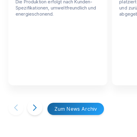
Die Produktion erfolgt nach Kunden-
platziert
Spezifikationen, umweltfreundlich und
und zur
energieschonend.
abgege
Zum News Archiv