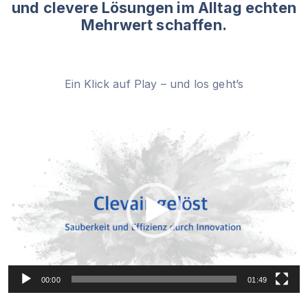
und clevere Lösungen im Alltag echten
Mehrwert schaffen.
Ein Klick auf Play – und los geht’s
V
i
d
e
o
-
P
l
a
y
00:00
01:49
e
r