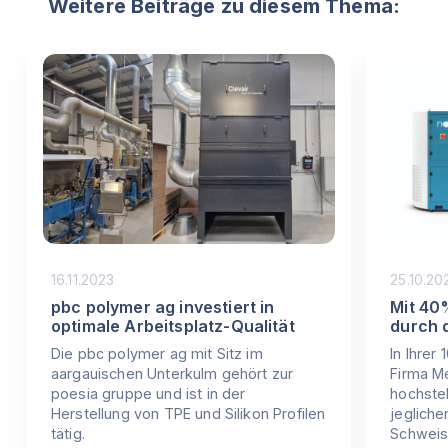
Weitere Beiträge zu diesem Thema:
16.11.2023
25.10.20
pbc polymer ag investiert in
Mit 40
optimale Arbeitsplatz-Qualität
durch 
Die pbc polymer ag mit Sitz im
In Ihrer
aargauischen Unterkulm gehört zur
Firma M
poesia gruppe und ist in der
hochste
Herstellung von TPE und Silikon Profilen
jegliche
tätig.
Schweis