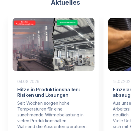
Aktuelles
04.08.2026
15.07.20
Hitze in Produktionshallen:
Einzela
Risiken und Lösungen
absaug
Seit Wochen sorgen hohe
Aus unse
Temperaturen für eine
Arbeitss
zunehmende Wärmebelastung in
deutlich:
vielen Produktionshallen.
Viele Un
Während die Aussentemperaturen
sich mit