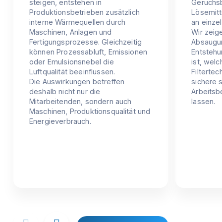
steigen, entstehen in
Geruchsb
Produktionsbetrieben zusätzlich
Lösemit
interne Wärmequellen durch
an einze
Maschinen, Anlagen und
Wir zeig
Fertigungsprozesse. Gleichzeitig
Absaugun
können Prozessabluft, Emissionen
Entstehu
oder Emulsionsnebel die
ist, welc
Luftqualität beeinflussen.
Filtertec
Die Auswirkungen betreffen
sichere 
deshalb nicht nur die
Arbeitsb
Mitarbeitenden, sondern auch
lassen.
Maschinen, Produktionsqualität und
Energieverbrauch.