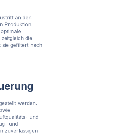
ustritt an den
ten Produktion.
 optimale
eitgleich die
ie gefiltert nach
euerung
estellt werden.
sowie
ftqualitäts- und
aug- und
n zuverlässigen