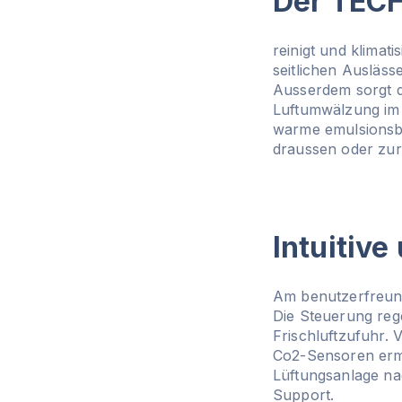
Der TE
reinigt und klimati
seitlichen Auslässe
Ausserdem sorgt d
Luftumwälzung im 
warme emulsionsbe
draussen oder zurü
Intuitiv
Am benutzerfreund
Die Steuerung reg
Frischluftzufuhr.
Co2-Sensoren ermit
Lüftungsanlage na
Support.